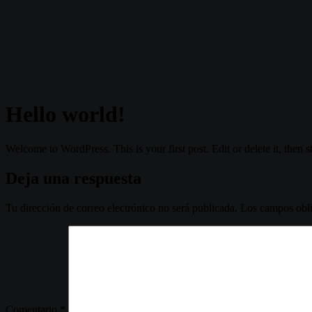
Hello world!
Welcome to WordPress. This is your first post. Edit or delete it, then st
Deja una respuesta
Tu dirección de correo electrónico no será publicada.
Los campos obli
Comentario
*